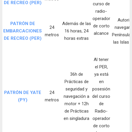
DE RECREO (PER)
curso de
radio-
operador
Autori
PATRÓN DE
Además de las
de corto
24
navegar e
EMBARCACIONES
16 horas, 24
alcance
metros
Península 
DE RECREO (PER)
horas extras
las Islas 
Al tener
el PER,
36h de
ya está
Prácticas de
en
seguridad y
posesión
PATRÓN DE YATE
24
navegación a
del curso
(PY)
metros
motor + 12h
de
de Prácticas
Radio-
en singladura
operador
de corto