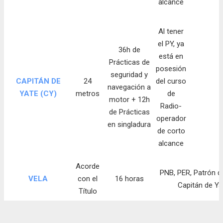
alcance
Al tener
el PY, ya
36h de
está en
Prácticas de
posesión
seguridad y
CAPITÁN DE
24
del curso
navegación a
YATE (CY)
metros
de
motor + 12h
Radio-
de Prácticas
operador
en singladura
de corto
alcance
Acorde
PNB, PER, Patrón d
VELA
con el
16 horas
Capitán de Ya
Título