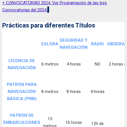
+ CONVOCATORIAS 2024. Ver Programación de las tres
Convocatorias del 2024.
Prácticas para diferentes Títulos
SEGURIDAD Y
ESLORA
RADIO
OBSERVA
NAVEGACIÓN
LICENCIA DE
6 metros
4 horas
NO
2 horas d
NAVEGACIÓN
PATRÓN PARA
NAVEGACIÓN
8 metros
8 horas
4 horas
BÁSICA (PNB)
PATRÓN DE
15
EMBARCACIONES
16 horas
12h de
metros