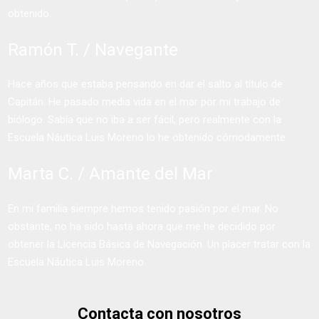
obtenido.
Ramón T. / Navegante
Hace años que estaba pensando en dar el salto al título de
Capitán. He pasado media vida en el mar por mi trabajo de
biólogo. Sabía que no iba a ser fácil, pero realmente con la
Escuela Náutica Luis Moreno lo he obtenido cómodamente.
Marta C. / Amante del Mar
En mi familia siempre hemos tenido pasión por el mar. No
obstante, no ha sido hasta ahora que me he decidido por
obtener la Licencia Básica de Navegación. Un placer tratar con la
Escuela Náutica Luis Moreno.
Contacta con nosotros